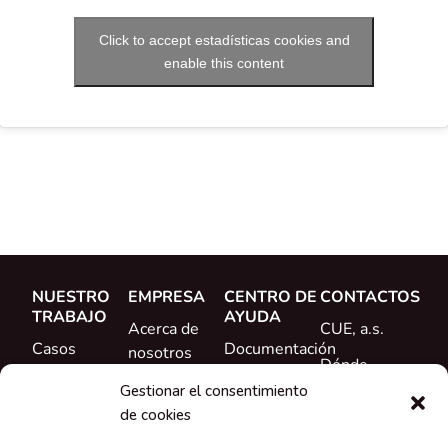
Click to accept estadísticas cookies and
enable this content
NUESTRO
EMPRESA
CENTRO DE
CONTACTOS
TRABAJO
AYUDA
Acerca de
CUE, a.s.
Casos
Documentación
nosotros
Dónde
prácticos
Formación
Conoce al
comprar
Gestionar el consentimiento
Referencias
equipo
de cookies
Ayuda
Novedades