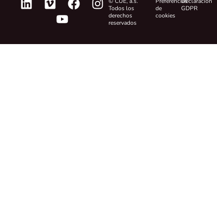
© CUE, a.s.
Preferencias
Declaración
Todos los
de
GDPR
derechos
cookies
reservados