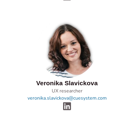
Veronika Slavickova
UX researcher
veronika.slavickova@cuesystem.com