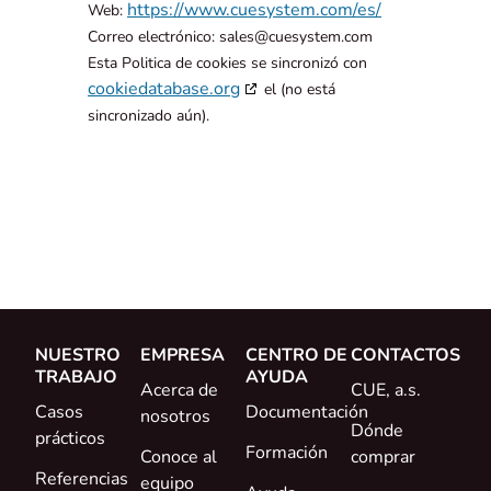
https://www.cuesystem.com/es/
Web:
Correo electrónico:
sales@
cuesystem.com
Esta Politica de cookies se sincronizó con
cookiedatabase.org
el (no está
sincronizado aún).
NUESTRO
EMPRESA
CENTRO DE
CONTACTOS
TRABAJO
AYUDA
Acerca de
CUE, a.s.
Casos
Documentación
nosotros
Dónde
prácticos
Formación
Conoce al
comprar
Referencias
equipo