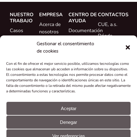
NUESTRO
EMPRESA
CENTRO DE
CONTACTOS
TRABAJO
AYUDA
Acerca de
CUE, a.s.
Casos
Documentación
nosotros
Dónde
prácticos
Formación
Conoce al
comprar
Gestionar el consentimiento
Referencias
equipo
de cookies
Ayuda
Novedades
Carrera
Con el fin de ofrecer el mejor servicio posible, utilizamos tecnologías como
profesional
las cookies que almacenan y/o acceden a información sobre su dispositivo.
El consentimiento a estas tecnologías nos permite procesar datos como el
Certificados y
comportamiento de navegación o identificaciones únicas en este sitio. La
falta de consentimiento o la retirada del mismo puede afectar negativamente
declaraciones
a determinadas funciones y características.
Recuperación
y reciclaje
Aceptar
Subvenciones
Denegar
y proyectos
© CUE, a.s.
Preferencias
Declaración
Todos los
de
GDPR
Ver preferencias