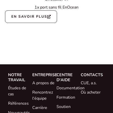
1x port sans fil EnOcean
EN SAVOIR PLUS
NOTRE
ENTREPRISE
CENTRE
CONTACTS
TRAVAIL
D'AIDE
A propos de
CUE, a.s.
Études de
Documentation
Rencontrez
Où acheter
cas
Formation
l'équipe
Références
Soutien
Carrière
Nouveautés