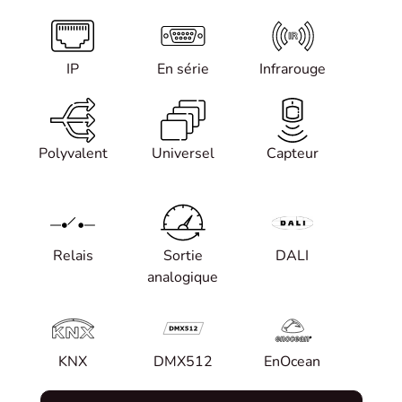
IP
En série
Infrarouge
Polyvalent
Universel
Capteur
Relais
Sortie
DALI
analogique
KNX
DMX512
EnOcean