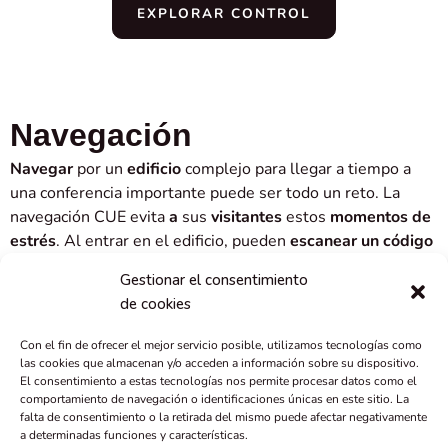
EXPLORAR CONTROL
Navegación
Navegar
por un
edificio
complejo para llegar a tiempo a
una conferencia importante puede ser todo un reto. La
navegación CUE evita
a
sus
visitantes
estos
momentos de
estrés
. Al entrar en el edificio, pueden
escanear un código
QR
para
activar
la
aplicación de navegación
con su
Gestionar el consentimiento
ubicación actual. Seleccionan la sala de conferencias de la
de cookies
lista, la añaden a su ruta y siguen fácilmente las
instrucciones de navegación
hasta su destino.
Con el fin de ofrecer el mejor servicio posible, utilizamos tecnologías como
las cookies que almacenan y/o acceden a información sobre su dispositivo.
El consentimiento a estas tecnologías nos permite procesar datos como el
Para eventos de mayor envergadura con afluencia
comportamiento de navegación o identificaciones únicas en este sitio. La
simultánea de participantes, puede
evitar colas en
falta de consentimiento o la retirada del mismo puede afectar negativamente
recepción
colocando códigos QR
en las zonas de entrada.
a determinadas funciones y características.