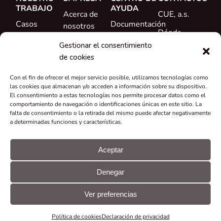
TRABAJO
AYUDA
Acerca de
CUE, a.s.
Casos
Documentación
nosotros
Dónde
prácticos
Formación
Conoce al
comprar
Gestionar el consentimiento
Referencias
equipo
de cookies
Ayuda
Novedades
Carrera
Con el fin de ofrecer el mejor servicio posible, utilizamos tecnologías como
profesional
las cookies que almacenan y/o acceden a información sobre su dispositivo.
El consentimiento a estas tecnologías nos permite procesar datos como el
Certificados y
comportamiento de navegación o identificaciones únicas en este sitio. La
falta de consentimiento o la retirada del mismo puede afectar negativamente
declaraciones
a determinadas funciones y características.
Recuperación
y reciclaje
Aceptar
Subvenciones
Denegar
y proyectos
© CUE, a.s.
Preferencias
Declaración
Todos los
de
GDPR
Ver preferencias
derechos
cookies
reservados
Política de cookies
Declaración de privacidad