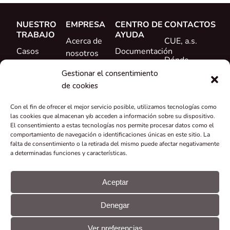
NUESTRO
EMPRESA
CENTRO DE
CONTACTOS
TRABAJO
AYUDA
Acerca de
CUE, a.s.
Casos
Documentación
nosotros
Dónde
prácticos
Formación
Conoce al
comprar
Gestionar el consentimiento
Referencias
equipo
de cookies
Ayuda
Novedades
Carrera
Con el fin de ofrecer el mejor servicio posible, utilizamos tecnologías como
profesional
las cookies que almacenan y/o acceden a información sobre su dispositivo.
El consentimiento a estas tecnologías nos permite procesar datos como el
Certificados y
comportamiento de navegación o identificaciones únicas en este sitio. La
falta de consentimiento o la retirada del mismo puede afectar negativamente
declaraciones
a determinadas funciones y características.
Recuperación
y reciclaje
Aceptar
Subvenciones
Denegar
y proyectos
© CUE, a.s.
Preferencias
Declaración
Todos los
de
GDPR
Ver preferencias