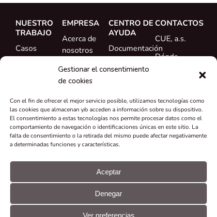
NUESTRO
EMPRESA
CENTRO DE
CONTACTOS
TRABAJO
AYUDA
Acerca de
CUE, a.s.
Casos
Documentación
nosotros
Dónde
prácticos
Formación
Conoce al
comprar
Gestionar el consentimiento
Referencias
equipo
de cookies
Ayuda
Novedades
Carrera
Con el fin de ofrecer el mejor servicio posible, utilizamos tecnologías como
profesional
las cookies que almacenan y/o acceden a información sobre su dispositivo.
El consentimiento a estas tecnologías nos permite procesar datos como el
Certificados y
comportamiento de navegación o identificaciones únicas en este sitio. La
falta de consentimiento o la retirada del mismo puede afectar negativamente
declaraciones
a determinadas funciones y características.
Recuperación
y reciclaje
Aceptar
Subvenciones
Denegar
y proyectos
© CUE, a.s.
Preferencias
Declaración
Todos los
de
GDPR
Ver preferencias