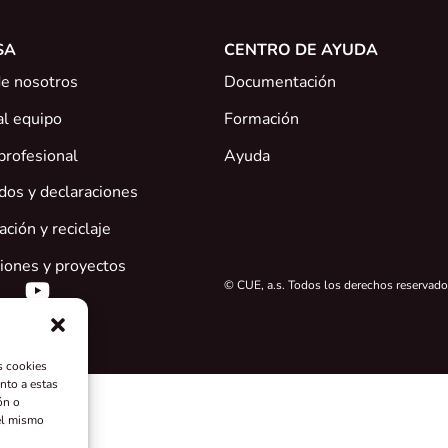
SA
CENTRO DE AYUDA
de nosotros
Documentación
al equipo
Formación
profesional
Ayuda
ados y declaraciones
ción y reciclaje
iones y proyectos
© CUE, a.s. Todos los derechos reservad
s cookies
nto a estas
ón o
del mismo