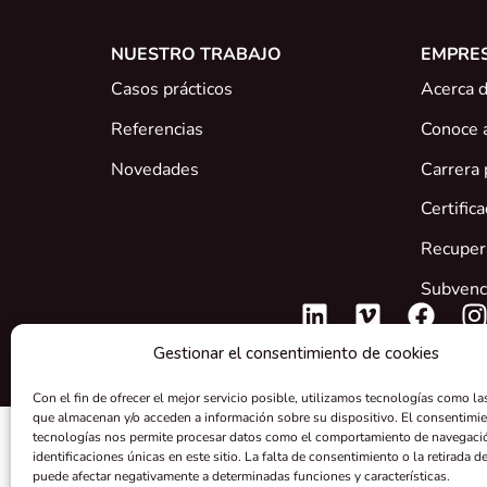
NUESTRO TRABAJO
EMPRE
Casos prácticos
Acerca 
Referencias
Conoce 
Novedades
Carrera 
Certific
Recupera
Subvenc
Gestionar el consentimiento de cookies
Con el fin de ofrecer el mejor servicio posible, utilizamos tecnologías como la
que almacenan y/o acceden a información sobre su dispositivo. El consentimie
tecnologías nos permite procesar datos como el comportamiento de navegaci
identificaciones únicas en este sitio. La falta de consentimiento o la retirada 
puede afectar negativamente a determinadas funciones y características.