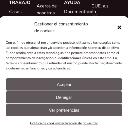
TRABAJO
AYUDA
Acerca de
CUE, a.s.
Casos
Documentación
nosotros
Dónde
prácticos
Formación
Conoce al
comprar
Gestionar el consentimiento
Referencias
equipo
de cookies
Ayuda
Novedades
Carrera
Con el fin de ofrecer el mejor servicio posible, utilizamos tecnologías como
profesional
las cookies que almacenan y/o acceden a información sobre su dispositivo.
El consentimiento a estas tecnologías nos permite procesar datos como el
Certificados y
comportamiento de navegación o identificaciones únicas en este sitio. La
falta de consentimiento o la retirada del mismo puede afectar negativamente
declaraciones
a determinadas funciones y características.
Recuperación
y reciclaje
Aceptar
Subvenciones
Denegar
y proyectos
© CUE, a.s.
Preferencias
Declaración
Todos los
de
GDPR
Ver preferencias
derechos
cookies
reservados
Política de cookies
Declaración de privacidad