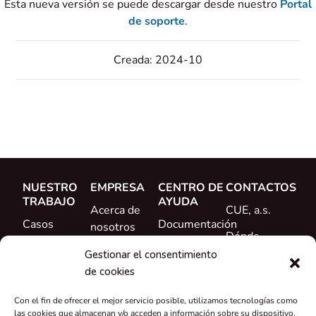
Esta nueva versión se puede descargar desde nuestro
Portal
de soporte
.
Creada: 2024-10
NUESTRO
EMPRESA
CENTRO DE
CONTACTOS
TRABAJO
AYUDA
Acerca de
CUE, a.s.
Casos
Documentación
nosotros
Dónde
prácticos
Formación
Conoce al
comprar
Gestionar el consentimiento
Referencias
equipo
de cookies
Ayuda
Novedades
Carrera
Con el fin de ofrecer el mejor servicio posible, utilizamos tecnologías como
profesional
las cookies que almacenan y/o acceden a información sobre su dispositivo.