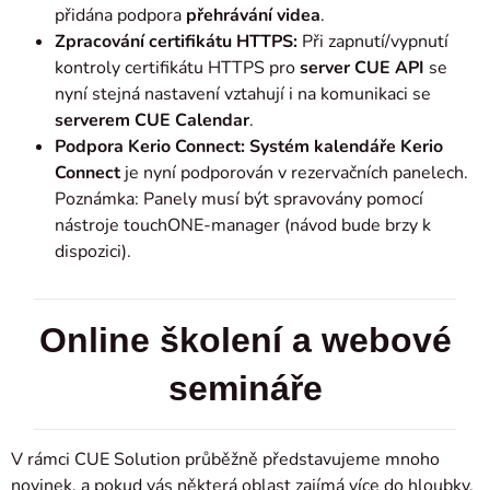
přidána podpora
přehrávání videa
.
Zpracování certifikátu HTTPS:
Při zapnutí/vypnutí
kontroly certifikátu HTTPS pro
server CUE API
se
nyní stejná nastavení vztahují i na komunikaci se
serverem CUE Calendar
.
Podpora Kerio Connect: Systém kalendáře Kerio
Connect
je nyní podporován v rezervačních panelech.
Poznámka: Panely musí být spravovány pomocí
nástroje touchONE-manager (návod bude brzy k
dispozici).
Online školení a webové
semináře
V rámci CUE Solution průběžně představujeme mnoho
novinek, a pokud vás některá oblast zajímá více do hloubky,