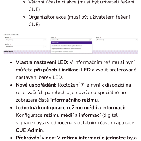
Všichni účastníci akce (musí být uživateli řešení
CUE)
Organizátor akce (musí být uživatelem řešení
CUE)
Vlastní nastavení LED:
V informačním režimu
si
nyní
můžete
přizpůsobit indikaci LED
a zvolit preferované
nastavení barev LED.
Nové uspořádání:
Rozložení
7
je nyní k dispozici na
rezervačních panelech a je navrženo speciálně pro
zobrazení čistě
informačního režimu
.
Jednotná konfigurace režimu médií a informací:
Konfigurace
režimu médií a informací
(digital
signage) byla sjednocena s ostatními částmi aplikace
CUE Admin
.
Přehrávání videa:
V
režimu informací o jednotce
byla