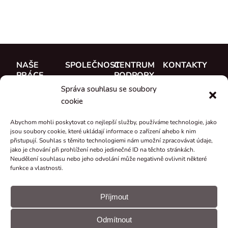
NAŠE
SPOLEČNOST
CENTRUM
KONTAKTY
PRÁCE
PODPORY
O nás
CUE, a.s.
Správa souhlasu se soubory
Případové
Dokumentace
Seznamte se
Kde koupit
cookie
studie
Školení
s týmem
Reference
Abychom mohli poskytovat co nejlepší služby, používáme technologie, jako
Podpora
Kariéra
jsou soubory cookie, které ukládají informace o zařízení a/nebo k nim
Co je nového
přistupují. Souhlas s těmito technologiemi nám umožní zpracovávat údaje,
Certifikáty a
jako je chování při prohlížení nebo jedinečné ID na těchto stránkách.
Neudělení souhlasu nebo jeho odvolání může negativně ovlivnit některé
prohlášení
funkce a vlastnosti.
Zpětný odběr
a recyklace
Příjmout
Granty a
Odmítnout
projekty