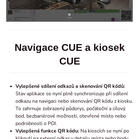
Navigace CUE a kiosek
CUE
Vylepšené sdílení odkazů a skenování QR kódů:
Stav aplikace se nyní plně synchronizuje při sdílení
odkazu na navigaci nebo skenování QR kódu z kiosku.
To zahrnuje zobrazený půdorys, počáteční a cílový
bod, bezbariérové možnosti, otevřené místo nebo
podrobnosti o POI.
Vylepšená funkce QR kódu:
Na kioscích se nyní po
kliknutí na externí odkaz v detailu místa nebo bodu