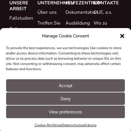
UNSERE
UNTERNEHMEN
HILFEZENTRUM
KONTAKTE
ARBEIT
Über uns
Dokumentation
CUE, a.s.
Fallstudien
Treffen Sie
Ausbildung
Wo zu
Referenzen
das Team
kaufen
Support
Manage Cookie Consent
Was ist neu
Karriere
To provide the best experiences, we use technologies like cookies to store
Zertifikate &
and/or access device information. Consenting to these technologies will
Erklärungen
allow us to process data such as browsing behavior or unique IDs on this
site. Not consenting or withdrawing consent, may adversely affect certain
Rücknahme
features and functions.
und
Recycling
Accept
Zuschüsse &
Deny
Projekte
© CUE, a.s. Alle
Cookie-
GDPR-
Rechte
Einstellungen
Erklärung
View preferences
vorbehalten
Cookie-Richtlinie
Datenschutzerklärung