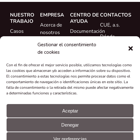
NUESTRO
EMPRESA
CENTRO DE
CONTACTOS
TRABAJO
AYUDA
Acerca de
CUE, a.s.
Casos
Documentación
nosotros
Dónde
prácticos
Formación
Conoce al
comprar
Gestionar el consentimiento
Referencias
equipo
de cookies
Ayuda
Novedades
Carrera
Con el fin de ofrecer el mejor servicio posible, utilizamos tecnologías como
profesional
las cookies que almacenan y/o acceden a información sobre su dispositivo.
El consentimiento a estas tecnologías nos permite procesar datos como el
Certificados y
comportamiento de navegación o identificaciones únicas en este sitio. La
falta de consentimiento o la retirada del mismo puede afectar negativamente
declaraciones
a determinadas funciones y características.
Recuperación
y reciclaje
Aceptar
Subvenciones
Denegar
y proyectos
© CUE, a.s.
Preferencias
Declaración
Todos los
de
GDPR
Ver preferencias