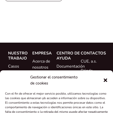
NUESTRO
EMPRESA
CENTRO DE
CONTACTOS
TRABAJO
AYUDA
Acerca de
CUE, a.s.
Casos
Documentación
nosotros
Dónde
prácticos
Formación
Conoce al
comprar
Gestionar el consentimiento
Referencias
equipo
de cookies
Ayuda
Novedades
Carrera
Con el fin de ofrecer el mejor servicio posible, utilizamos tecnologías como
profesional
las cookies que almacenan y/o acceden a información sobre su dispositivo.
El consentimiento a estas tecnologías nos permite procesar datos como el
Certificados y
comportamiento de navegación o identificaciones únicas en este sitio. La
falta de consentimiento o la retirada del mismo puede afectar negativamente