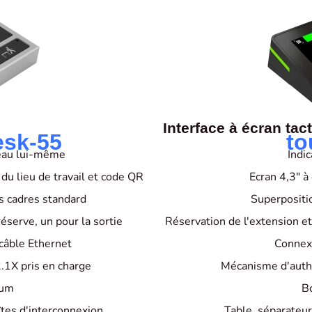
Interface à écran tact
sk-55
to
neau lui-même
Indic
 du lieu de travail et code QR
Ecran 4,3" à
 cadres standard
Superpositio
réserve, un pour la sortie
Réservation de l'extension et 
 câble Ethernet
Connex
.1X pris en charge
Mécanisme d'authe
ium
Bo
tes d'interconnexion
Table, séparateur