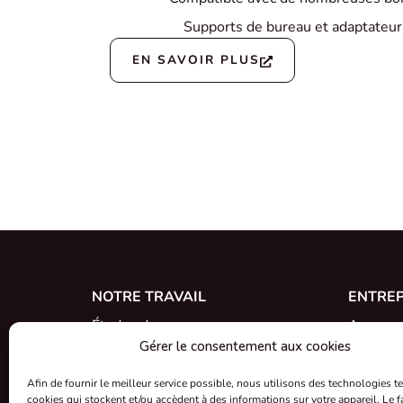
Supports de bureau et adaptateur
EN SAVOIR PLUS
NOTRE TRAVAIL
ENTREP
Études de cas
A propo
Gérer le consentement aux cookies
Références
Rencontr
Afin de fournir le meilleur service possible, nous utilisons des technologies te
Nouveautés
Carrière
cookies qui stockent et/ou accèdent à des informations sur votre appareil. Le fa