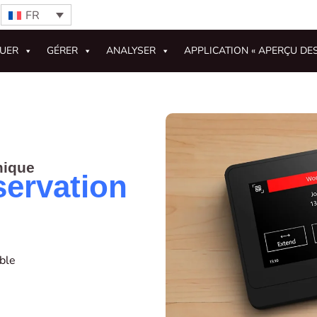
FR
GUER
GÉRER
ANALYSER
APPLICATION « APERÇU DE
mique
servation
ble