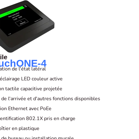
ile
uchONE-4
ation de l'état latéral
 éclairage LED couleur active
n tactile capacitive projetée
de l'arrivée et d'autres fonctions disponibles
ion Ethernet avec PoEe
ntification 802.1X pris en charge
îtier en plastique
 de bureau ou installation murale