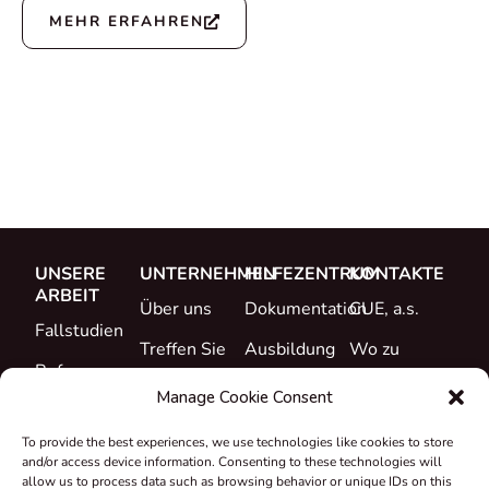
MEHR ERFAHREN
UNSERE
UNTERNEHMEN
HILFEZENTRUM
KONTAKTE
ARBEIT
Über uns
Dokumentation
CUE, a.s.
Fallstudien
Treffen Sie
Ausbildung
Wo zu
Referenzen
das Team
kaufen
Support
Manage Cookie Consent
Was ist neu
Karriere
To provide the best experiences, we use technologies like cookies to store
Zertifikate &
and/or access device information. Consenting to these technologies will
Erklärungen
allow us to process data such as browsing behavior or unique IDs on this