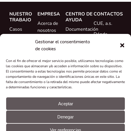
NUESTRO
EMPRESA
CENTRO DE
CONTACTOS
TRABAJO
AYUDA
Acerca de
CUE, a.s.
Casos
Documentación
nosotros
Dónde
prácticos
Formación
Conoce al
comprar
Gestionar el consentimiento
Referencias
equipo
de cookies
Ayuda
Novedades
Carrera
Con el fin de ofrecer el mejor servicio posible, utilizamos tecnologías como
profesional
las cookies que almacenan y/o acceden a información sobre su dispositivo.
El consentimiento a estas tecnologías nos permite procesar datos como el
Certificados y
comportamiento de navegación o identificaciones únicas en este sitio. La
falta de consentimiento o la retirada del mismo puede afectar negativamente
declaraciones
a determinadas funciones y características.
Recuperación
y reciclaje
Aceptar
Subvenciones
Denegar
y proyectos
© CUE, a.s.
Preferencias
Declaración
Todos los
de
GDPR
Ver preferencias