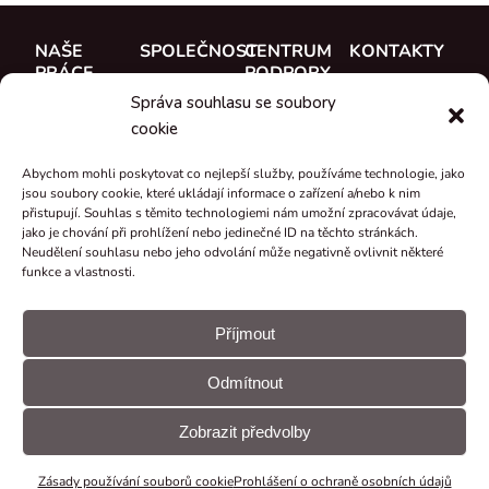
NAŠE
SPOLEČNOST
CENTRUM
KONTAKTY
PRÁCE
PODPORY
O nás
CUE, a.s.
Správa souhlasu se soubory
Případové
Dokumentace
Seznamte se
Kde koupit
cookie
studie
Školení
s týmem
Reference
Abychom mohli poskytovat co nejlepší služby, používáme technologie, jako
Podpora
Kariéra
jsou soubory cookie, které ukládají informace o zařízení a/nebo k nim
Co je nového
přistupují. Souhlas s těmito technologiemi nám umožní zpracovávat údaje,
Certifikáty a
jako je chování při prohlížení nebo jedinečné ID na těchto stránkách.
Neudělení souhlasu nebo jeho odvolání může negativně ovlivnit některé
prohlášení
funkce a vlastnosti.
Zpětný odběr
a recyklace
Příjmout
Granty a
Odmítnout
projekty
© CUE, a.s.
Předvolby
Prohlášení
Všechna práva
souborů
GDPR
Zobrazit předvolby
vyhrazena
cookie
Zásady používání souborů cookie
Prohlášení o ochraně osobních údajů