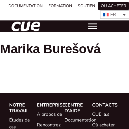
DOCUMENTATION
FORMATION
SOUTIEN
OÙ ACHETER
FR
Marika Burešová
NOTRE
ENTREPRISE
CENTRE
CONTACTS
TRAVAIL
D'AIDE
A propos de
CUE, a.s.
Études de
Documentation
Rencontrez
Où acheter
cas