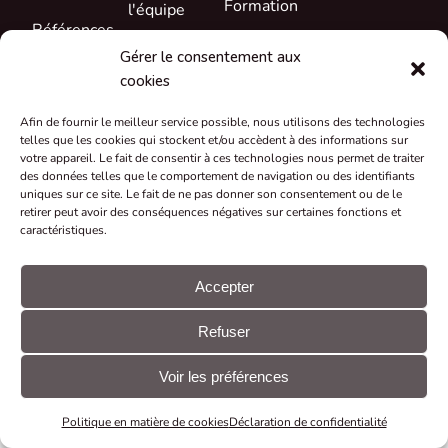
Formation
l'équipe
Références
Soutien
Carrière
Gérer le consentement aux
Nouveautés
cookies
Certificats et
déclarations
Afin de fournir le meilleur service possible, nous utilisons des technologies
telles que les cookies qui stockent et/ou accèdent à des informations sur
Reprise et
votre appareil. Le fait de consentir à ces technologies nous permet de traiter
recyclage
des données telles que le comportement de navigation ou des identifiants
uniques sur ce site. Le fait de ne pas donner son consentement ou de le
Subventions
retirer peut avoir des conséquences négatives sur certaines fonctions et
et projets
caractéristiques.
© CUE, a.s.
Préférences
Déclaration
Tous droits
en matière de
GDPR
réservés
cookies
Accepter
Refuser
Voir les préférences
Politique en matière de cookies
Déclaration de confidentialité