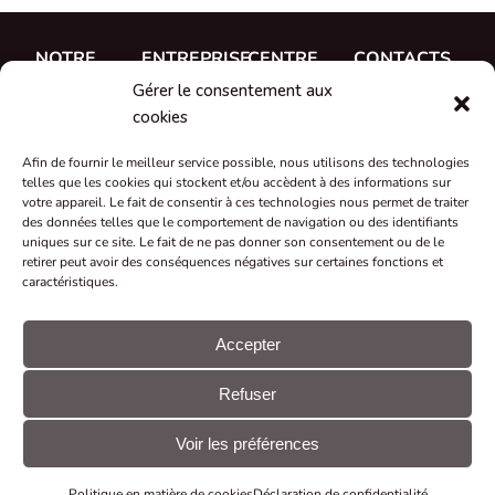
NOTRE
ENTREPRISE
CENTRE
CONTACTS
TRAVAIL
D'AIDE
Gérer le consentement aux
A propos de
CUE, a.s.
Études de
Documentation
cookies
Rencontrez
Où acheter
cas
Formation
l'équipe
Afin de fournir le meilleur service possible, nous utilisons des technologies
Références
telles que les cookies qui stockent et/ou accèdent à des informations sur
Soutien
Carrière
votre appareil. Le fait de consentir à ces technologies nous permet de traiter
Nouveautés
des données telles que le comportement de navigation ou des identifiants
Certificats et
uniques sur ce site. Le fait de ne pas donner son consentement ou de le
retirer peut avoir des conséquences négatives sur certaines fonctions et
déclarations
caractéristiques.
Reprise et
recyclage
Accepter
Subventions
Refuser
et projets
© CUE, a.s.
Préférences
Déclaration
Tous droits
en matière de
GDPR
Voir les préférences
réservés
cookies
Politique en matière de cookies
Déclaration de confidentialité