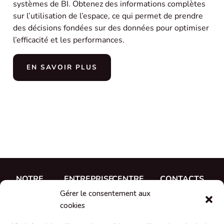
systèmes de BI. Obtenez des informations complètes
sur l’utilisation de l’espace, ce qui permet de prendre
des décisions fondées sur des données pour optimiser
l’efficacité et les performances.
EN SAVOIR PLUS
NOTRE
ENTREPRISE
CENTRE
CONTACTS
TRAVAIL
D'AIDE
Gérer le consentement aux
A propos de
CUE, a.s.
Études de
Documentation
cookies
Rencontrez
Où acheter
cas
Formation