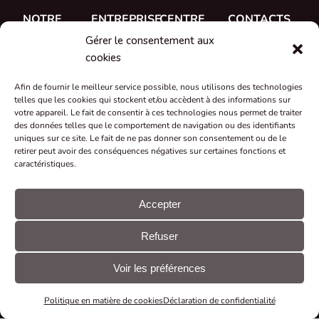
NOTRE
ENTREPRISE
CENTRE
CONTACTS
TRAVAIL
D'AIDE
Gérer le consentement aux
A propos de
CUE, a.s.
Études de
Documentation
cookies
Rencontrez
Où acheter
cas
Formation
l'équipe
Afin de fournir le meilleur service possible, nous utilisons des technologies
Références
telles que les cookies qui stockent et/ou accèdent à des informations sur
Soutien
Carrière
votre appareil. Le fait de consentir à ces technologies nous permet de traiter
Nouveautés
des données telles que le comportement de navigation ou des identifiants
Certificats et
uniques sur ce site. Le fait de ne pas donner son consentement ou de le
retirer peut avoir des conséquences négatives sur certaines fonctions et
déclarations
caractéristiques.
Reprise et
recyclage
Accepter
Subventions
Refuser
et projets
© CUE, a.s.
Préférences
Déclaration
Tous droits
en matière de
GDPR
Voir les préférences
réservés
cookies
Politique en matière de cookies
Déclaration de confidentialité