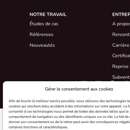
NOTRE TRAVAIL
ENTREP
Études de cas
A propo
Références
Rencontr
Nouveautés
Carrière
Certific
Reprise 
Subventi
Gérer le consentement aux cookies
Afin de fournir le meilleur service possible, nous utilisons des technologies te
cookies qui stockent et/ou accèdent à des informations sur votre appareil. Le fa
consentir à ces technologies nous permet de traiter des données telles que le
comportement de navigation ou des identifiants uniques sur ce site. Le fait de
donner son consentement ou de le retirer peut avoir des conséquences négati
certaines fonctions et caractéristiques.