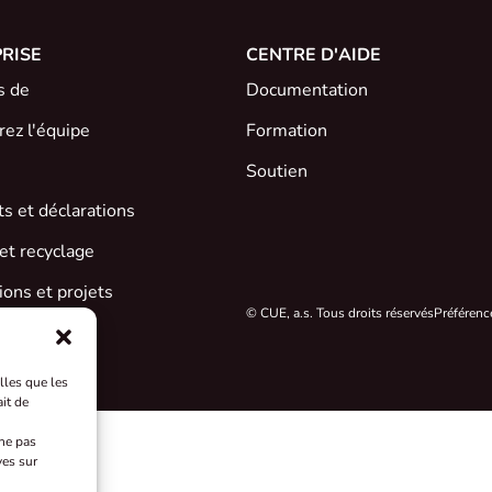
RISE
CENTRE D'AIDE
s de
Documentation
ez l'équipe
Formation
Soutien
ats et déclarations
et recyclage
ons et projets
© CUE, a.s. Tous droits réservés
Préférenc
lles que les
it de
 ne pas
ves sur