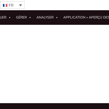
FR
GUER
GÉRER
ANALYSER
APPLICATION « APERÇU DE