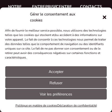
NOTRE
ENTREPRISE
CENTRE
CONTACTS
TRAVAIL
D'AIDE
Gérer le consentement aux
A propos de
CUE, a.s.
Études de
Documentation
cookies
Rencontrez
Où acheter
cas
Formation
l'équipe
Afin de fournir le meilleur service possible, nous utilisons des technologies
Références
telles que les cookies qui stockent et/ou accèdent à des informations sur
Soutien
Carrière
votre appareil. Le fait de consentir à ces technologies nous permet de traiter
Nouveautés
des données telles que le comportement de navigation ou des identifiants
Certificats et
uniques sur ce site. Le fait de ne pas donner son consentement ou de le
retirer peut avoir des conséquences négatives sur certaines fonctions et
déclarations
caractéristiques.
Reprise et
recyclage
Accepter
Subventions
Refuser
et projets
© CUE, a.s.
Préférences
Déclaration
Tous droits
en matière de
GDPR
Voir les préférences
réservés
cookies
Politique en matière de cookies
Déclaration de confidentialité