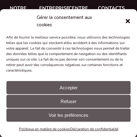
NOTRE
ENTREPRISE
CENTRE
CONTACTS
TRAVAIL
D'AIDE
Gérer le consentement aux
A propos de
CUE, a.s.
Études de
Documentation
cookies
Rencontrez
Où acheter
cas
Formation
l'équipe
Afin de fournir le meilleur service possible, nous utilisons des technologies
Références
telles que les cookies qui stockent et/ou accèdent à des informations sur
Soutien
Carrière
votre appareil. Le fait de consentir à ces technologies nous permet de traiter
Nouveautés
des données telles que le comportement de navigation ou des identifiants
Certificats et
uniques sur ce site. Le fait de ne pas donner son consentement ou de le
retirer peut avoir des conséquences négatives sur certaines fonctions et
déclarations
caractéristiques.
Reprise et
recyclage
Accepter
Subventions
Refuser
et projets
© CUE, a.s.
Préférences
Déclaration
Tous droits
en matière de
GDPR
Voir les préférences
réservés
cookies
Politique en matière de cookies
Déclaration de confidentialité