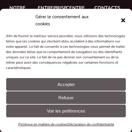
NOTRE
ENTREPRISE
CENTRE
CONTACTS
TRAVAIL
D'AIDE
Gérer le consentement aux
A propos de
CUE, a.s.
Études de
Documentation
cookies
Rencontrez
Où acheter
cas
Formation
l'équipe
Afin de fournir le meilleur service possible, nous utilisons des technologies
Références
telles que les cookies qui stockent et/ou accèdent à des informations sur
Soutien
Carrière
votre appareil. Le fait de consentir à ces technologies nous permet de traiter
Nouveautés
des données telles que le comportement de navigation ou des identifiants
Certificats et
uniques sur ce site. Le fait de ne pas donner son consentement ou de le
retirer peut avoir des conséquences négatives sur certaines fonctions et
déclarations
caractéristiques.
Reprise et
recyclage
Accepter
Subventions
Refuser
et projets
© CUE, a.s.
Préférences
Déclaration
Tous droits
en matière de
GDPR
Voir les préférences
réservés
cookies
Politique en matière de cookies
Déclaration de confidentialité