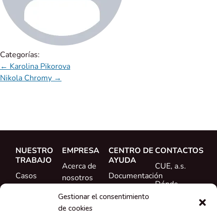
Categorías:
←
Karolina Pikorova
Nikola Chromy
→
NUESTRO
EMPRESA
CENTRO DE
CONTACTOS
TRABAJO
AYUDA
Acerca de
CUE, a.s.
Casos
Documentación
nosotros
Dónde
prácticos
Formación
Conoce al
comprar
Gestionar el consentimiento
Referencias
equipo
de cookies
Ayuda