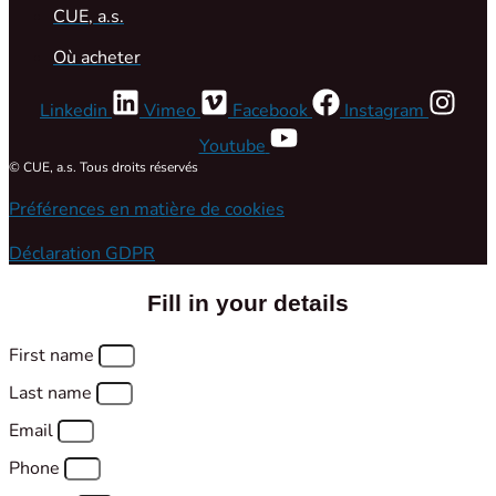
CUE, a.s.
Où acheter
Linkedin
Vimeo
Facebook
Instagram
Youtube
© CUE, a.s. Tous droits réservés
Préférences en matière de cookies
Déclaration GDPR
Fill in your details
First name
Last name
Email
Phone