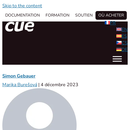
Skip to the content
DOCUMENTATION
FORMATION
SOUTIEN
OÙ ACHETER
FR
EN
ES
CS
DE
Simon Gebauer
Marika Burešová
|
4 décembre 2023