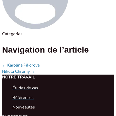
Categories:
Navigation de l’article
←
Karolina Pikorova
Nikola Chromy
→
NOTRE TRAVAIL
Études de cas
Références
Nouveautés