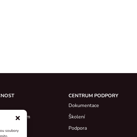
ČNOST
CENTRUM PODPORY
Dokumentace
e se s týmem
Školení
Podpora
sou soubory
ěmito