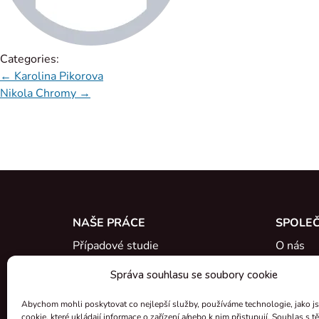
Categories:
←
Karolina Pikorova
Nikola Chromy
→
NAŠE PRÁCE
SPOLE
Případové studie
O nás
Reference
Seznamt
Správa souhlasu se soubory cookie
Co je nového
Kariéra
Abychom mohli poskytovat co nejlepší služby, používáme technologie, jako j
cookie, které ukládají informace o zařízení a/nebo k nim přistupují. Souhlas s t