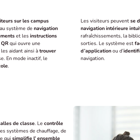
iteurs sur les
campus
Les visiteurs peuvent
se d
 au système de
navigation
navigation intérieure intui
timents
et les
instructions
rafraîchissements, la bibli
 QR
qui ouvre une
sorties. Le système est
fac
, les aidant ainsi à
trouver
d’application
ou d’
identif
se. En mode inactif, le
navigation.
cole
.
salles de classe
. Le
contrôle
 des systèmes de chauffage, de
ce qui
simplifie l’
ensemble