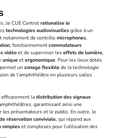
s
es, le CUE Control
rationalise le
tes
technologies audiovisuelles
grâce à un
agit notamment de
contrôle
microphones
,
ation
, fonctionnement
commutateurs
s vidéo
et de superviser les
effets de lumière
,
ce
unique
et
ergonomique
.
Pour les lieux dotés
 permet un
zonage flexible
de la technologie
vision de l’amphithéâtre en plusieurs salles
 efficacement la
distribution
des signaux
amphithéâtres, garantissant ainsi une
 les présentateurs et le public.
En outre, le
 de réservation conviviale
, qui répond aux
n
simples
et complexes pour l’utilisation des