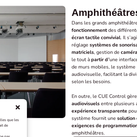
Amphithéâtre
Dans les grands amphithéâtr
fonctionnement
des différen
écran tactile convivial
. Il s’
réglage
systèmes de sonoris
matriciels
, gestion de
caméra
le tout à
partir d’
une interfa
de murs mobiles, le système
audiovisuelle, facilitant la di
selon les besoins.
En outre, le CUE Control gère
audiovisuels
entre plusieurs 
expérience transparente
pour
système fournit une
solution
lles que les
exigences de programmatio
it de
amphithéâtres.
 ne pas