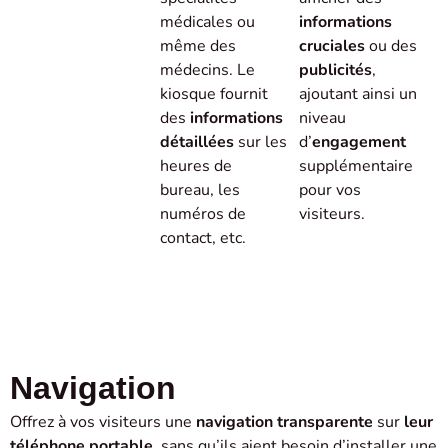
médicales ou
informations
même des
cruciales
ou des
médecins. Le
publicités
,
kiosque fournit
ajoutant ainsi un
des
informations
niveau
détaillées
sur les
d’
engagement
heures de
supplémentaire
bureau, les
pour vos
numéros de
visiteurs.
contact, etc.
Navigation
Offrez à vos visiteurs une
navigation transparente
sur
leur
téléphone portable
, sans qu’ils aient besoin d’installer une