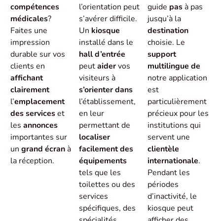
compétences
l’orientation peut
guide
pas
à pas
médicales
?
s’avérer difficile.
jusqu’à la
Faites une
Un
kiosque
destination
impression
installé dans le
choisie. Le
durable sur vos
hall d’entrée
support
clients en
peut
aider
vos
multilingue de
affichant
visiteurs à
notre application
clairement
s’orienter dans
est
l’
emplacement
l’établissement,
particulièrement
des services
et
en leur
précieux pour les
les
annonces
permettant de
institutions qui
importantes sur
localiser
servent une
un
grand écran
à
facilement des
clientèle
la réception.
équipements
internationale
.
tels que les
Pendant les
toilettes ou des
périodes
services
d’inactivité, le
spécifiques, des
kiosque peut
spécialités
afficher des