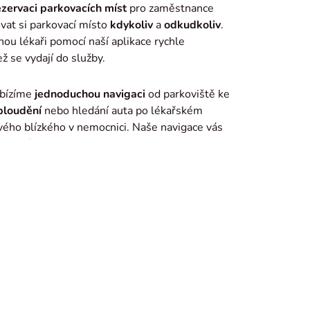
zervaci parkovacích míst
pro zaměstnance
at si parkovací místo
kdykoliv
a
odkudkoliv
.
ou lékaři pomocí naší aplikace rychle
ž se vydají do služby.
abízíme
jednoduchou navigaci
od parkoviště ke
bloudění
nebo hledání auta po lékařském
vého blízkého v nemocnici. Naše navigace vás
kovanému vozidlu
.
ACE