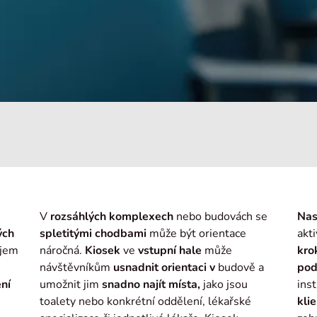
V
rozsáhlých komplexech
nebo budovách se
Nas
ých
spletitými chodbami
může být orientace
akt
ojem
náročná.
Kiosek
ve
vstupní hale
může
kro
návštěvníkům
usnadnit
orientaci v
budově a
po
ní
umožnit jim
snadno najít místa,
jako jsou
inst
toalety nebo konkrétní oddělení, lékařské
kli