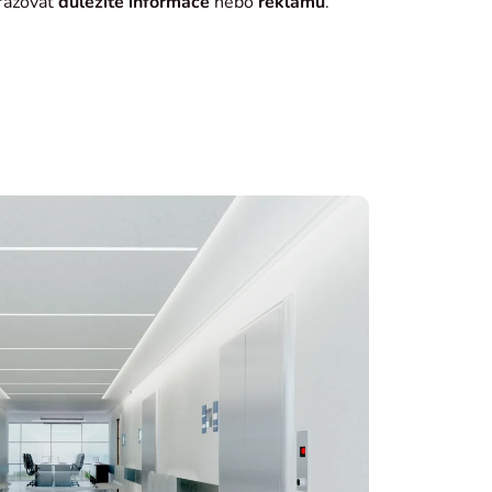
razovat
důležité informace
nebo
reklamu
.