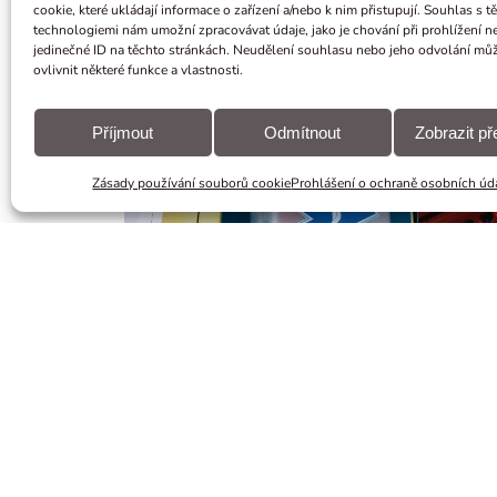
cookie, které ukládají informace o zařízení a/nebo k nim přistupují. Souhlas s t
technologiemi nám umožní zpracovávat údaje, jako je chování při prohlížení n
jedinečné ID na těchto stránkách. Neudělení souhlasu nebo jeho odvolání mů
ovlivnit některé funkce a vlastnosti.
Příjmout
Odmítnout
Zobrazit p
Zásady používání souborů cookie
Prohlášení o ochraně osobních úd