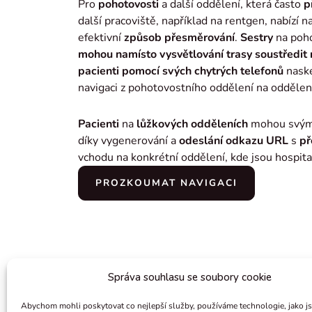
Pro
pohotovosti
a další oddělení, která často
p
další pracoviště, například na rentgen, nabízí 
efektivní
způsob přesměrování
.
Sestry
na poh
mohou namísto vysvětlování trasy soustředit 
pacienti pomocí svých chytrých telefonů
naske
navigaci z pohotovostního oddělení na oddělen
Pacienti
na
lůžkových odděleních
mohou svým 
díky vygenerování a
odeslání odkazu URL
s
př
vchodu na konkrétní oddělení, kde jsou hospita
PROZKOUMAT NAVIGACI
Správa souhlasu se soubory cookie
Abychom mohli poskytovat co nejlepší služby, používáme technologie, jako j