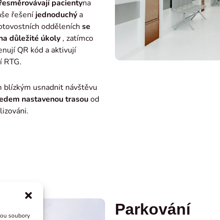
řesměrovávají pacienty
na
naše řešení
jednoduchý
a
otovostních odděleních
se
na důležité úkoly
, zatímco
nují QR kód a aktivují
í RTG.
blízkým usnadnit návštěvu
edem nastavenou trasou
od
lizováni.
Parkování
sou soubory