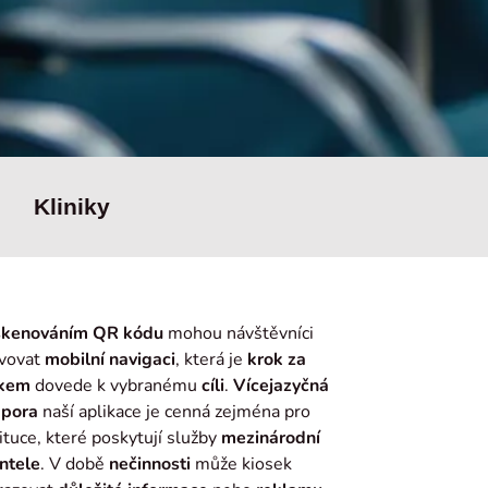
Kliniky
kenováním QR kódu
mohou návštěvníci
ivovat
mobilní navigaci
, která je
krok za
kem
dovede k vybranému
cíli
.
Vícejazyčná
dpora
naší aplikace je cenná zejména pro
ituce, které poskytují služby
mezinárodní
entele
. V době
nečinnosti
může kiosek