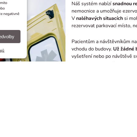
Náš systém nabízí
snadnou re
ěmito
ebo
nemocnice a umožňuje ezervov
že negativně
V
naléhavých situacích
si moh
rezervovat parkovací místo, ne
ředvolby
Pacientům a návštěvníkům n
vchodu do budovy.
Už žádné 
ajů
vyšetření nebo po návštěvě s
snadno
dovede zpět k zapar
PROZKOUMAT REZERV