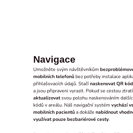
Navigace
Umožněte svým návštěvníkům
bezproblémovo
mobilních telefonů
bez potřeby instalace apli
přihlašovacích údajů. Stačí
naskenovat
QR kód
a jsou připraveni vyrazit. Pokud se cestou ztra
aktualizovat
svou polohu naskenováním dalšíc
kódů v areálu. Náš navigační systém
vychází vs
mobilních pacientů
a dokáže
nabídnout vhodn
využívat pouze bezbariérové cesty
.