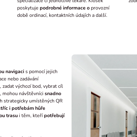
specializace či jednotlivé lékaře. Kiosek
zob
poskytuje
podrobné informace o
provozní
době ordinací, kontaktních údajích a další.
u navigaci
s pomocí jejich
kace nebo zadávání
, zadat výchozí bod, vybrat cíl
tí, mohou návštěvníci
snadno
h strategicky umístěných QR
tříc i
potřebám
hůře
ou trasu
i těm, kteří
potřebují