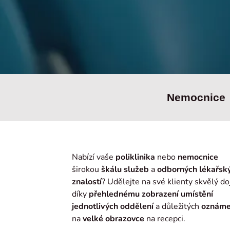
Nemocnice
Nabízí vaše
poliklinika
nebo
nemocnice
širokou
škálu služeb
a
odborných lékařsk
znalostí
? Udělejte na své klienty skvělý d
díky
přehlednému zobrazení
umístění
jednotlivých oddělení
a důležitých
oznáme
na
velké obrazovce
na recepci.