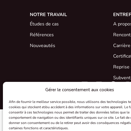
NOTRE TRAVAIL
ENTREP
Études de cas
A propo
Références
Rencontr
Nouveautés
Carrière
Certific
Reprise 
Subventi
Gérer le consentement aux cookies
Afin de fournir le meilleur service possible, nous utilisons des technologies te
cookies qui stockent et/ou accèdent à des informations sur votre appareil. Le fa
consentir à ces technologies nous permet de traiter des données telles que le
comportement de navigation ou des identifiants uniques sur ce site. Le fait de
donner son consentement ou de le retirer peut avoir des conséquences négati
certaines fonctions et caractéristiques.