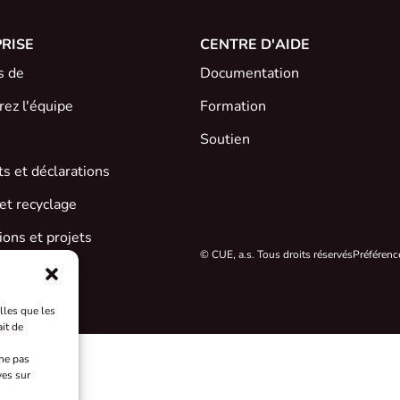
RISE
CENTRE D'AIDE
s de
Documentation
ez l'équipe
Formation
Soutien
ats et déclarations
et recyclage
ons et projets
© CUE, a.s. Tous droits réservés
Préférenc
lles que les
it de
 ne pas
ves sur