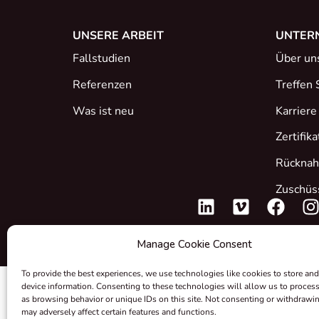
UNSERE ARBEIT
UNTER
Fallstudien
Über un
Referenzen
Treffen 
Was ist neu
Karriere
Zertifik
Rücknah
Zuschüs
Manage Cookie Consent
To provide the best experiences, we use technologies like cookies to store and
device information. Consenting to these technologies will allow us to proces
as browsing behavior or unique IDs on this site. Not consenting or withdrawi
may adversely affect certain features and functions.