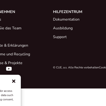
NEHMEN
HILFEZENTRUM
s
Dokumentation
Sie das Team
Ausbildung
Support
ate & Erklärungen
me und Recycling
se & Projekte
© CUE, a.s. Alle Rechte vorbehalten
Cooki
/or access
s data such
ng consent,