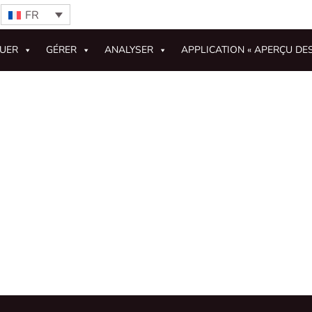
FR
GUER
GÉRER
ANALYSER
APPLICATION « APERÇU DE