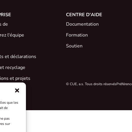
RISE
CENTRE D'AIDE
s de
Documentation
ez l'équipe
Formation
Soutien
ats et déclarations
et recyclage
ons et projets
© CUE, a.s. Tous droits réservés
Préférenc
lles que les
it de
 ne pas
ves sur