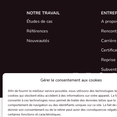
NOTRE TRAVAIL
ENTREP
Études de cas
A propo
Références
Rencontr
Nouveautés
Carrière
Certific
Reprise 
Subventi
Gérer le consentement aux cookies
Afin de fournir le meilleur service possible, nous utilisons des technologies te
cookies qui stockent et/ou accèdent à des informations sur votre appareil. Le fa
consentir à ces technologies nous permet de traiter des données telles que le
comportement de navigation ou des identifiants uniques sur ce site. Le fait de
donner son consentement ou de le retirer peut avoir des conséquences négati
certaines fonctions et caractéristiques.