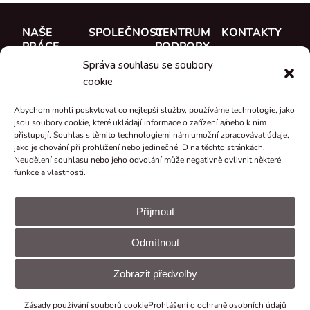
NAŠE
SPOLEČNOST
CENTRUM
KONTAKTY
PRÁCE
PODPORY
O nás
CUE, a.s.
Správa souhlasu se soubory
Případové
Dokumentace
Seznamte se
Kde koupit
cookie
studie
Školení
s týmem
Reference
Abychom mohli poskytovat co nejlepší služby, používáme technologie, jako
Podpora
Kariéra
jsou soubory cookie, které ukládají informace o zařízení a/nebo k nim
Co je nového
přistupují. Souhlas s těmito technologiemi nám umožní zpracovávat údaje,
Certifikáty a
jako je chování při prohlížení nebo jedinečné ID na těchto stránkách.
Neudělení souhlasu nebo jeho odvolání může negativně ovlivnit některé
prohlášení
funkce a vlastnosti.
Zpětný odběr
a recyklace
Příjmout
Granty a
Odmítnout
projekty
© CUE, a.s.
Předvolby
Prohlášení
Všechna práva
souborů
GDPR
Zobrazit předvolby
vyhrazena
cookie
Zásady používání souborů cookie
Prohlášení o ochraně osobních údajů