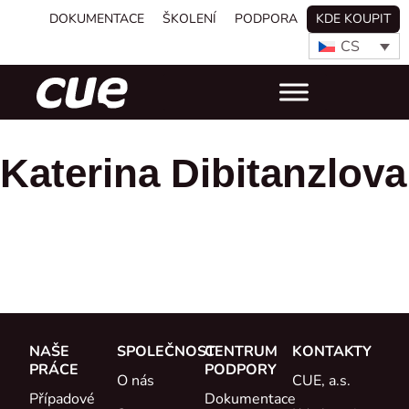
DOKUMENTACE
ŠKOLENÍ
PODPORA
KDE KOUPIT
CS
Katerina Dibitanzlova
NAŠE
SPOLEČNOST
CENTRUM
KONTAKTY
PRÁCE
PODPORY
O nás
CUE, a.s.
Případové
Dokumentace