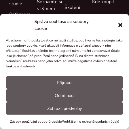
Seznamte se
Kde koupit
studie
Školení
s týmem
Reference
Podpora
Kariéra
Správa souhlasu se soubory
Co je nového
cookie
Certifikáty a
prohlášení
Abychom mohli poskytovat co nejlepší služby, používáme technologie, jako
jsou soubory cookie, které ukládají informace o zařízení a/nebo k nim
Zpětný odběr
přistupují. Souhlas s těmito technologiemi nám umožní zpracovávat údaje,
a recyklace
jako je chování při prohlížení nebo jedinečné ID na těchto stránkách.
Neudělení souhlasu nebo jeho odvolání může negativně ovlivnit některé
Granty a
funkce a vlastnosti.
projekty
© CUE, a.s.
Předvolby
Prohlášení
Všechna práva
souborů
GDPR
Příjmout
vyhrazena
cookie
Odmítnout
Zobrazit předvolby
Zásady používání souborů cookie
Prohlášení o ochraně osobních údajů