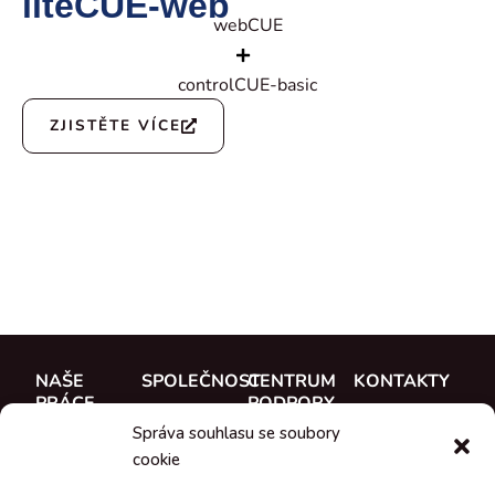
liteCUE-web
webCUE
controlCUE-basic
ZJISTĚTE VÍCE
NAŠE
SPOLEČNOST
CENTRUM
KONTAKTY
PRÁCE
PODPORY
O nás
CUE, a.s.
Správa souhlasu se soubory
Případové
Dokumentace
Seznamte se
Kde koupit
cookie
studie
Školení
s týmem