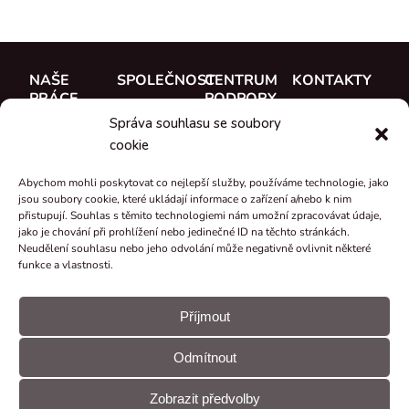
NAŠE
SPOLEČNOST
CENTRUM
KONTAKTY
PRÁCE
PODPORY
O nás
CUE, a.s.
Správa souhlasu se soubory
Případové
Dokumentace
Seznamte se
Kde koupit
cookie
studie
Školení
s týmem
Reference
Abychom mohli poskytovat co nejlepší služby, používáme technologie, jako
Podpora
Kariéra
jsou soubory cookie, které ukládají informace o zařízení a/nebo k nim
Co je nového
přistupují. Souhlas s těmito technologiemi nám umožní zpracovávat údaje,
Certifikáty a
jako je chování při prohlížení nebo jedinečné ID na těchto stránkách.
Neudělení souhlasu nebo jeho odvolání může negativně ovlivnit některé
prohlášení
funkce a vlastnosti.
Zpětný odběr
a recyklace
Příjmout
Granty a
Odmítnout
projekty
© CUE, a.s.
Předvolby
Prohlášení
Všechna práva
souborů
GDPR
Zobrazit předvolby