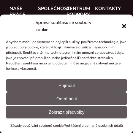
NAŠE
SPOLEČNOST
CENTRUM
KONTAKTY
PRÁCE
PODPORY
O nás
CUE, a.s.
Správa souhlasu se soubory
Případové
Dokumentace
Seznamte se
Kde koupit
cookie
studie
Školení
s týmem
Reference
Abychom mohli poskytovat co nejlepší služby, používáme technologie, jako
Podpora
Kariéra
jsou soubory cookie, které ukládají informace o zařízení a/nebo k nim
Co je nového
přistupují. Souhlas s těmito technologiemi nám umožní zpracovávat údaje,
Certifikáty a
jako je chování při prohlížení nebo jedinečné ID na těchto stránkách.
Neudělení souhlasu nebo jeho odvolání může negativně ovlivnit některé
prohlášení
funkce a vlastnosti.
Zpětný odběr
a recyklace
Příjmout
Granty a
Odmítnout
projekty
© CUE, a.s.
Předvolby
Prohlášení
Všechna práva
souborů
GDPR
Zobrazit předvolby
vyhrazena
cookie
Zásady používání souborů cookie
Prohlášení o ochraně osobních údajů