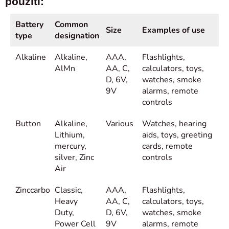
použití:
Battery
Common
Size
Examples of use
type
designation
Alkaline
Alkaline,
AAA,
Flashlights,
AlMn
AA, C,
calculators, toys,
D, 6V,
watches, smoke
9V
alarms, remote
controls
Button
Alkaline,
Various
Watches, hearing
Lithium,
aids, toys, greeting
mercury,
cards, remote
silver, Zinc
controls
Air
Zinccarbon
Classic,
AAA,
Flashlights,
Heavy
AA, C,
calculators, toys,
Duty,
D, 6V,
watches, smoke
Power Cell
9V
alarms, remote