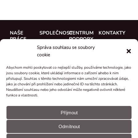
NAŠE
SPOLEČNOST
CENTRUM
KONTAKTY
PRÁCE
PODPORY
O nás
CUE, a.s.
Správa souhlasu se soubory
Případové
Dokumentace
Seznamte se
Kde koupit
cookie
studie
Školení
s týmem
Reference
Abychom mohli poskytovat co nejlepší služby, používáme technologie, jako
Podpora
Kariéra
jsou soubory cookie, které ukládají informace o zařízení a/nebo k nim
Co je nového
přistupují. Souhlas s těmito technologiemi nám umožní zpracovávat údaje,
Certifikáty a
jako je chování při prohlížení nebo jedinečné ID na těchto stránkách.
Neudělení souhlasu nebo jeho odvolání může negativně ovlivnit některé
prohlášení
funkce a vlastnosti.
Zpětný odběr
a recyklace
Příjmout
Granty a
Odmítnout
projekty
© CUE, a.s.
Předvolby
Prohlášení