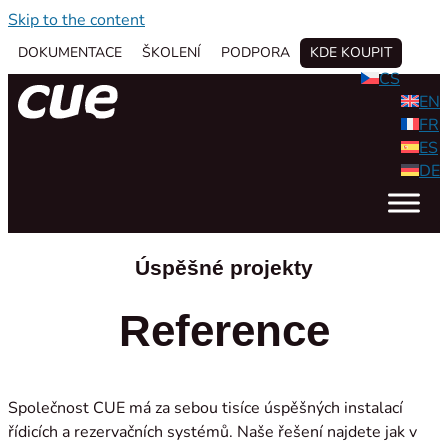
Skip to the content
DOKUMENTACE
ŠKOLENÍ
PODPORA
KDE KOUPIT
CS
EN
FR
ES
DE
Úspěšné projekty
Reference
Společnost CUE má za sebou tisíce úspěšných instalací
řídicích a rezervačních systémů. Naše řešení najdete jak v