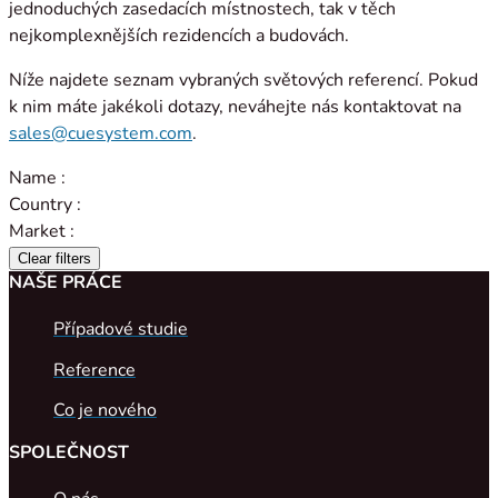
jednoduchých zasedacích místnostech, tak v těch
nejkomplexnějších rezidencích a budovách.
Níže najdete seznam vybraných světových referencí. Pokud
k nim máte jakékoli dotazy, neváhejte nás kontaktovat na
sales@cuesystem.com
.
Name :
Country :
Market :
Clear filters
NAŠE PRÁCE
Případové studie
Reference
Co je nového
SPOLEČNOST