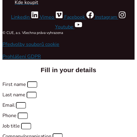
Kde koupit
Linkedin
Vimeo
Facebook
Instagram
Youtube
© CUE, a.s. Všechna práva vyhrazena
Předvolby souborů cookie
Prohlášení GDPR
Fill in your details
First name
Last name
Email
Phone
Job title
Company/organisation