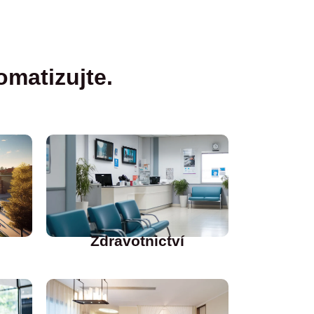
omatizujte.
I
Zdravotnictví