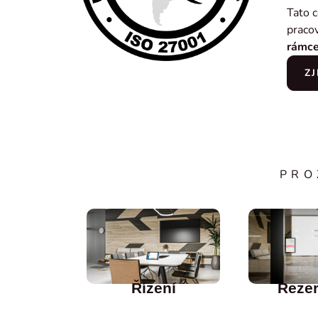
Tato c
praco
rámc
ZJ
PRO
Řízení
Reze