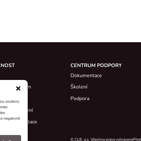
ČNOST
CENTRUM PODPORY
Dokumentace
e se s týmem
Školení
Podpora
sou soubory
ěmito
áty a prohlášení
ebo
že negativně
dběr a recyklace
 projekty
© CUE, a.s. Všechna práva vyhrazena
Před