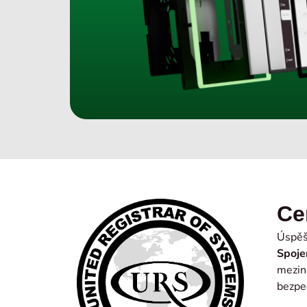
Ce
Úspěš
Spoje
meziná
bezpe