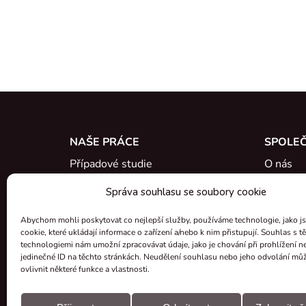
NAŠE PRÁCE
SPOLE
Případové studie
O nás
Reference
Seznamt
Správa souhlasu se soubory cookie
Co je nového
Kariéra
Abychom mohli poskytovat co nejlepší služby, používáme technologie, jako j
cookie, které ukládají informace o zařízení a/nebo k nim přistupují. Souhlas s t
Certifik
technologiemi nám umožní zpracovávat údaje, jako je chování při prohlížení n
jedinečné ID na těchto stránkách. Neudělení souhlasu nebo jeho odvolání mů
Zpětný o
ovlivnit některé funkce a vlastnosti.
Granty a