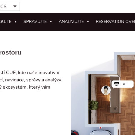
CS
GUJTE
SPRAVUJTE
ANALYZUJTE
RESERVATION OVE
rostoru
tí CUE, kde naše inovativní
í, navigace, správy a analýzy.
ný ekosystém, který vám