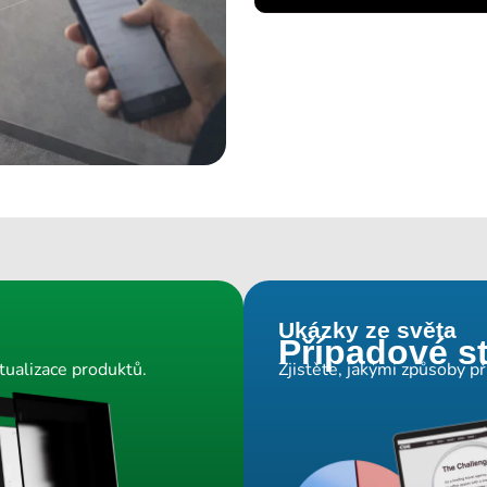
Ukázky ze světa
Případové s
tualizace produktů.
Zjistěte, jakými způsoby 