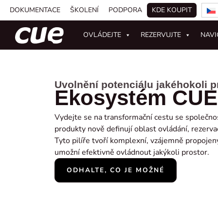
DOKUMENTACE
ŠKOLENÍ
PODPORA
KDE KOUPIT
OVLÁDEJTE
REZERVUJTE
NAVI
Uvolnění potenciálu jakéhokoli p
Ekosystém CUE
Vydejte se na transformační cestu se společnos
produkty nově definují oblast ovládání, rezervac
Tyto pilíře tvoří komplexní, vzájemně propoje
umožní efektivně ovládnout jakýkoli prostor.
ODHALTE, CO JE MOŽNÉ