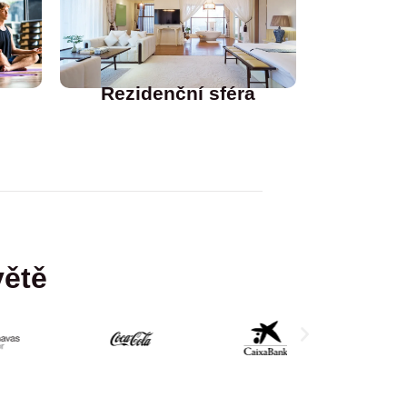
Rezidenční sféra
větě