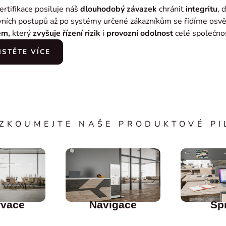
ertifikace posiluje náš
dlouhodobý závazek
chránit
integritu
, 
vních postupů až po systémy určené zákazníkům se řídíme osv
em,
který
zvyšuje
řízení rizik
i
provozní odolnost
celé společnos
ISTĚTE VÍCE
ZKOUMEJTE NAŠE PRODUKTOVÉ PI
rvace
Navigace
Sp