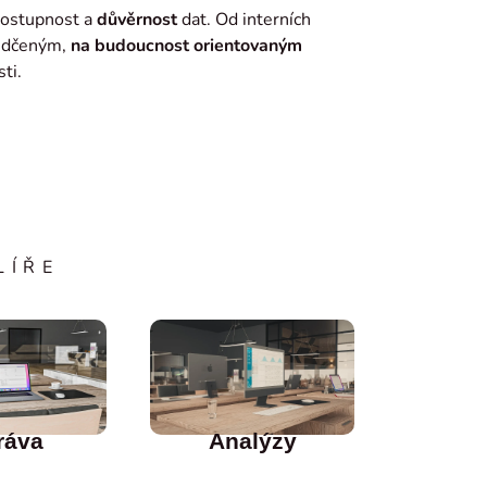
dostupnost a
důvěrnost
dat. Od interních
ědčeným,
na budoucnost orientovaným
ti.
LÍŘE
ráva
Analýzy