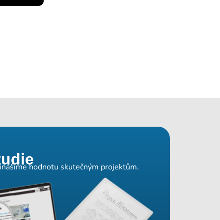
tudie
přinášíme hodnotu skutečným projektům.