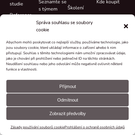
Seznamte se
Kde koupit
studie
Školení
s týmem
Reference
Podpora
Kariéra
Správa souhlasu se soubory
Co je nového
cookie
Certifikáty a
prohlášení
Abychom mohli poskytovat co nejlepší služby, používáme technologie, jako
jsou soubory cookie, které ukládají informace o zařízení a/nebo k nim
Zpětný odběr
přistupují. Souhlas s těmito technologiemi nám umožní zpracovávat údaje,
a recyklace
jako je chování při prohlížení nebo jedinečné ID na těchto stránkách.
Neudělení souhlasu nebo jeho odvolání může negativně ovlivnit některé
Granty a
funkce a vlastnosti.
projekty
© CUE, a.s.
Předvolby
Prohlášení
Všechna práva
souborů
GDPR
Příjmout
vyhrazena
cookie
Odmítnout
Zobrazit předvolby
Zásady používání souborů cookie
Prohlášení o ochraně osobních údajů