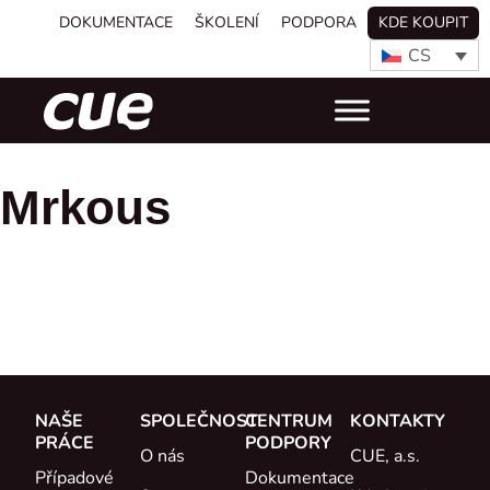
DOKUMENTACE
ŠKOLENÍ
PODPORA
KDE KOUPIT
CS
Mrkous
NAŠE
SPOLEČNOST
CENTRUM
KONTAKTY
PRÁCE
PODPORY
O nás
CUE, a.s.
Případové
Dokumentace