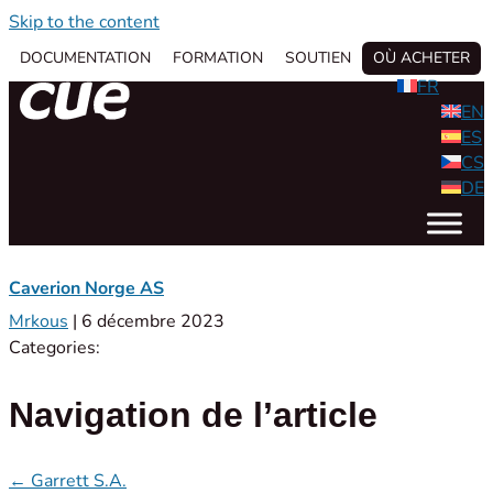
Skip to the content
DOCUMENTATION
FORMATION
SOUTIEN
OÙ ACHETER
FR
EN
ES
CS
DE
Caverion Norge AS
Mrkous
|
6 décembre 2023
Categories:
Navigation de l’article
←
Garrett S.A.