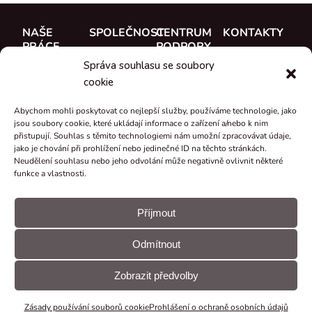
NAŠE
SPOLEČNOST
CENTRUM
KONTAKTY
PRÁCE
PODPORY
O nás
CUE, a.s.
Správa souhlasu se soubory
Případové
Dokumentace
Seznamte se
Kde koupit
cookie
studie
Školení
s týmem
Reference
Abychom mohli poskytovat co nejlepší služby, používáme technologie, jako
Podpora
Kariéra
jsou soubory cookie, které ukládají informace o zařízení a/nebo k nim
Co je nového
přistupují. Souhlas s těmito technologiemi nám umožní zpracovávat údaje,
Certifikáty a
jako je chování při prohlížení nebo jedinečné ID na těchto stránkách.
Neudělení souhlasu nebo jeho odvolání může negativně ovlivnit některé
prohlášení
funkce a vlastnosti.
Zpětný odběr
a recyklace
Příjmout
Granty a
Odmítnout
projekty
© CUE, a.s.
Předvolby
Prohlášení
Všechna práva
souborů
GDPR
Zobrazit předvolby
vyhrazena
cookie
Zásady používání souborů cookie
Prohlášení o ochraně osobních údajů