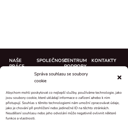
NAŠE
SPOLEČNOST
CENTRUM
KONTAKTY
PRÁCE
PODPORY
O nás
CUE, a.s.
Správa souhlasu se soubory
Případové
Dokumentace
Seznamte se
Kde koupit
cookie
studie
Školení
s týmem
Reference
Abychom mohli poskytovat co nejlepší služby, používáme technologie, jako
Podpora
Kariéra
jsou soubory cookie, které ukládají informace o zařízení a/nebo k nim
Co je nového
přistupují. Souhlas s těmito technologiemi nám umožní zpracovávat údaje,
Certifikáty a
jako je chování při prohlížení nebo jedinečné ID na těchto stránkách.
Neudělení souhlasu nebo jeho odvolání může negativně ovlivnit některé
prohlášení
funkce a vlastnosti.
Zpětný odběr